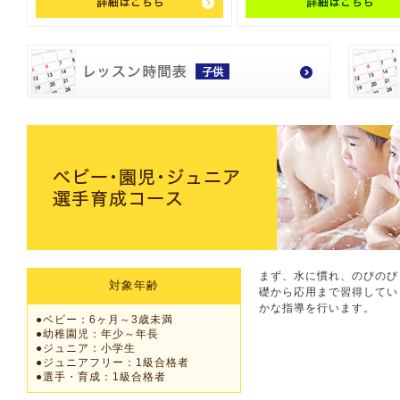
まず、水に慣れ、のびのび
対象年齢
礎から応用まで習得してい
かな指導を行います。
●ベビー：6ヶ月～3歳未満
●幼稚園児：年少～年長
●ジュニア：小学生
●ジュニアフリー：1級合格者
●選手・育成：1級合格者