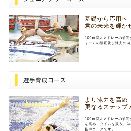
基礎から応用へ
君の未来を輝か
100ｍ個人メドレーの規
ォームの矯正及び泳力の向
より泳力を高め
更なるステップ
100ｍ個人メドレーの規
を高め、タイムを競う、学
指導コースです。