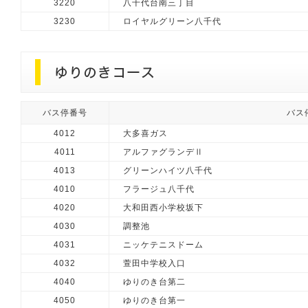
3220
八千代台南三丁目
3230
ロイヤルグリーン八千代
バス停番号
バス
4012
大多喜ガス
4011
アルファグランデⅡ
4013
グリーンハイツ八千代
4010
フラージュ八千代
4020
大和田西小学校坂下
4030
調整池
4031
ニッケテニスドーム
4032
萱田中学校入口
4040
ゆりのき台第二
4050
ゆりのき台第一