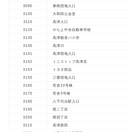
3090
東映団地入口
3100
大和田公会堂
3110
高津入口
3120
やちよ中央自動車学校
3130
高津観音バス停
3140
高津川
3141
高津団地入口
3142
ミニストップ高津店
3143
トヨタ部品
3150
三愛団地入口
3160
官舎10号棟
3170
官舎3号棟
3180
八千代台駅入口
3190
西二丁目
3200
西四丁目
3210
高津新田