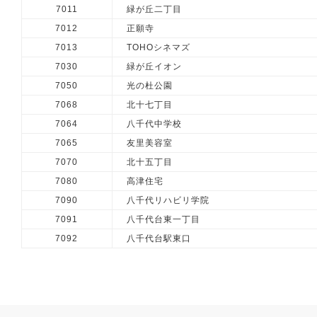
7011
緑が丘二丁目
7012
正願寺
7013
TOHOシネマズ
7030
緑が丘イオン
7050
光の杜公園
7068
北十七丁目
7064
八千代中学校
7065
友里美容室
7070
北十五丁目
7080
高津住宅
7090
八千代リハビリ学院
7091
八千代台東一丁目
7092
八千代台駅東口