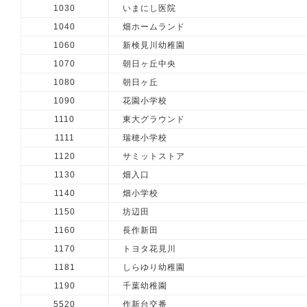
1030
いまにし医院
1040
畑ホームランド
1060
新検見川幼稚園
1070
朝日ヶ丘中央
1080
朝日ヶ丘
1090
花園小学校
1110
東大グラウンド
1111
瑞穂小学校
1120
サミットストア
1130
畑入口
1140
畑小学校
1150
坊辺田
1160
長作新田
1170
トヨタ花見川
1181
しらゆり幼稚園
1190
千葉幼稚園
5520
作新台交番