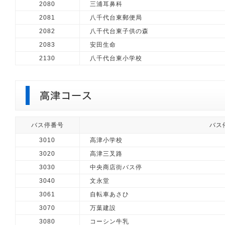
2080
三浦耳鼻科
2081
八千代台東郵便局
2082
八千代台東子供の森
2083
安田生命
2130
八千代台東小学校
バス停番号
バス
3010
高津小学校
3020
高津三叉路
3030
中央商店街バス停
3040
文永堂
3061
自転車あさひ
3070
万葉建設
3080
コーシン牛乳